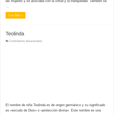
las mujeres y se asociaba con la virtud y la tranquilidad. También se
…
Leer Mas »
Teolinda
en
Comentarios desactivados
Teolinda
El nombre de niña Teolinda es de origen germánico y su significado
es «escudo de Dios» o «protección divina». Este nombre es una