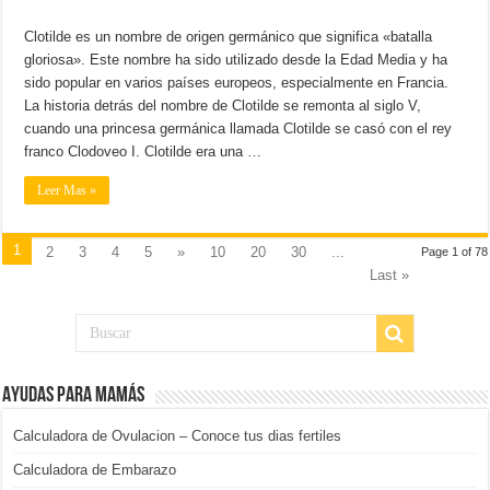
Clotilde es un nombre de origen germánico que significa «batalla
gloriosa». Este nombre ha sido utilizado desde la Edad Media y ha
sido popular en varios países europeos, especialmente en Francia.
La historia detrás del nombre de Clotilde se remonta al siglo V,
cuando una princesa germánica llamada Clotilde se casó con el rey
franco Clodoveo I. Clotilde era una …
Leer Mas »
1
2
3
4
5
»
10
20
30
...
Page 1 of 78
Last »
Ayudas para mamás
Calculadora de Ovulacion – Conoce tus dias fertiles
Calculadora de Embarazo