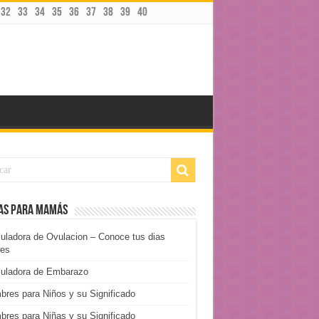
32
33
34
35
36
37
38
39
40
as para mamás
uladora de Ovulacion – Conoce tus dias
les
culadora de Embarazo
res para Niños y su Significado
res para Niñas y su Significado