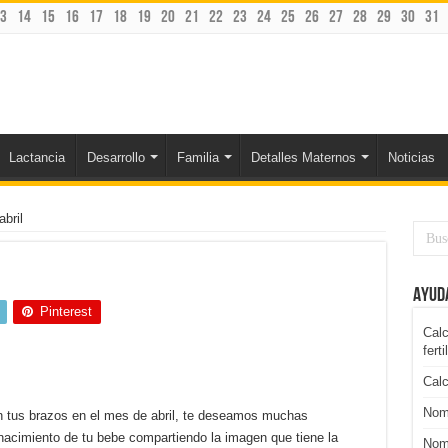
3
14
15
16
17
18
19
20
21
22
23
24
25
26
27
28
29
30
31
Lactancia
Desarrollo
Familia
Detalles Maternos
Noticias
abril
Ayud
Pinterest
Calc
ferti
Cal
Nomb
n tus brazos en el mes de abril, te deseamos muchas
 nacimiento de tu bebe compartiendo la imagen que tiene la
Nomb