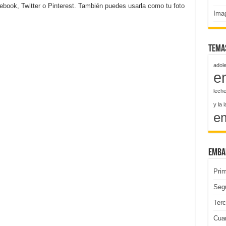
ebook, Twitter o Pinterest. También puedes usarla como tu foto
Ima
Tema
adol
e
lech
y la 
e
Emba
Pri
Seg
Ter
Cua