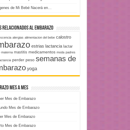
genes de Mi Bebé Nacerá en…
s relacionados al embarazo
calostro
escencia
alergias
alimentacion del bebe
mbarazo
estrias
lactancia
lactar
medicamentos
mastitis
e materna
moda
padres
semanas de
perder peso
lactancia
mbarazo
yoga
razo Mes a Mes
mer Mes de Embarazo
undo Mes de Embarazo
cer Mes de Embarazo
rto Mes de Embarazo