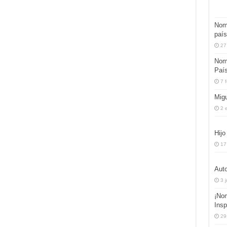
Nomb
país
27
Nom
Paí
7 
Migu
2 
Hijo
17
Auto
3 
¡No
Insp
29