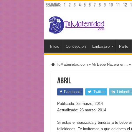
Semanas:
1
2
3
4
5
6
7
8
9
10
11
12
1
Inicio
Concepcion
Embarazo
Parto
TuMaternidad.com
»
Mi Bebé Nacerá en...
»
abril
Facebook
Twitter
LinkedIn
Publicado: 25 marzo, 2014
Actualizado: 26 marzo, 2014
Si estas embarazada y tendrás a tu bebe e
felicidades! Te invitamos a que celebres el